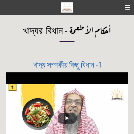
أحكام الأطعمة - খাদ্যর বিধান
1- খাদ্য সম্পর্কীয় কিছু বিধান